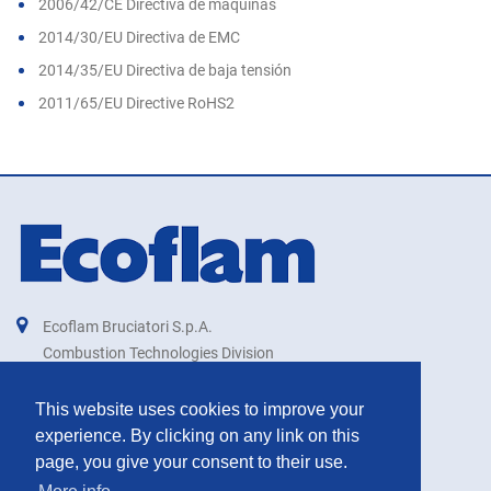
2006/42/CE Directiva de máquinas
2014/30/EU Directiva de EMC
2014/35/EU Directiva de baja tensión
2011/65/EU Directive RoHS2
Ecoflam Bruciatori S.p.A.
Combustion Technologies Division
Ariston Group
IT00879740264
This website uses cookies to improve your
experience. By clicking on any link on this
export@ecoflam-burners.com
page, you give your consent to their use.