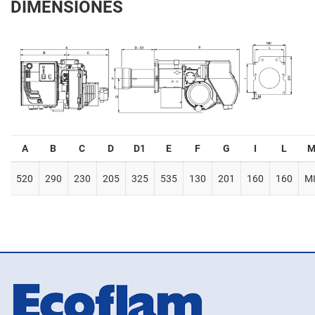
DIMENSIONES
A
B
C
D
D1
E
F
G
I
L
520
290
230
205
325
535
130
201
160
160
M