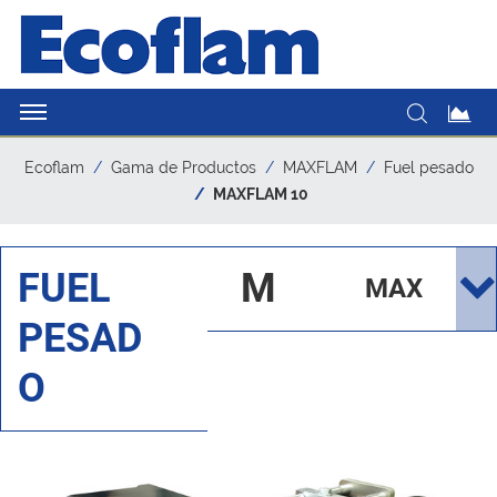
Ecoflam
Gama de Productos
MAXFLAM
Fuel pesado
MAXFLAM 10
FUEL
M
MAX
PESAD
AX
FLA
O
FL
M
A
10
M