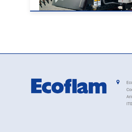
Eco
Co
Ar
IT