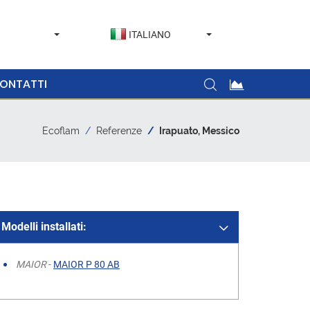
ITALIANO
ONTATTI
Ecoflam
Referenze
Irapuato, Messico
Modelli installati:
MAIOR
-
MAIOR P 80 AB