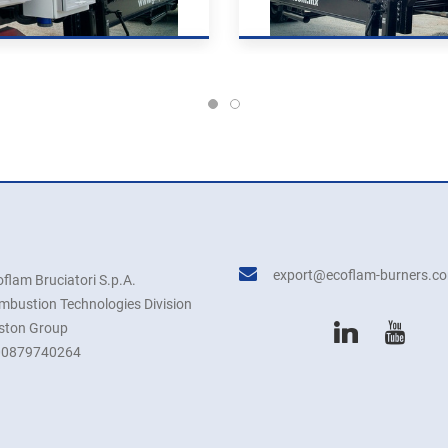
export@ecoflam-burners.c
flam Bruciatori S.p.A.
mbustion Technologies Division
iston Group
00879740264