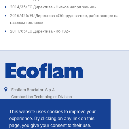
2014/35/EC Директива «Низкое напря-жение»
2016/426/EU Директива «Оборудова-ние, работающее на
газовом топливе»
2011/65/EU Директива «RoHS2»
Ecoflam Bruciatori S.p.A.
Combustion Technologies Division
Ariston Group
IT00879740264
This website uses cookies to improve your
experience. By clicking on any link on this
export@ecoflam-burners.com
page, you give your consent to their use.